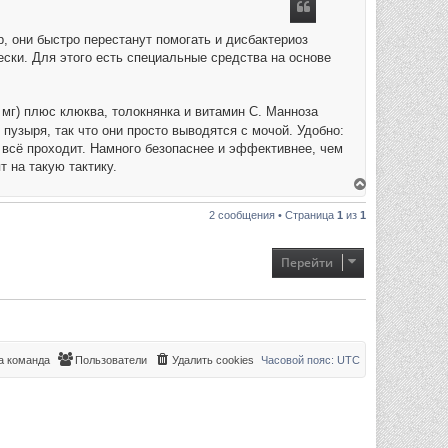
у
т
ь
, они быстро перестанут помогать и дисбактериоз
с
ски. Для этого есть специальные средства на основе
я
к
н
а
ч
мг) плюс клюква, толокнянка и витамин С. Манноза
а
 пузыря, так что они просто выводятся с мочой. Удобно:
л
у
и всё проходит. Намного безопаснее и эффективнее, чем
 на такую тактику.
В
е
р
2 сообщения • Страница
1
из
1
н
у
т
ь
Перейти
с
я
к
н
а
ч
а
л
 команда
Пользователи
Удалить cookies
Часовой пояс:
UTC
у