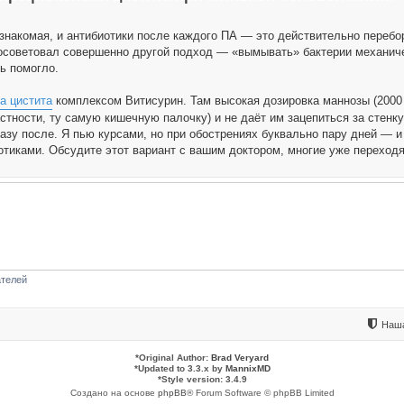
знакомая, и антибиотики после каждого ПА — это действительно перебор
посоветовал совершенно другой подход — «вымывать» бактерии механиче
ь помогло.
а цистита
комплексом Витисурин. Там высокая дозировка маннозы (2000 
астности, ту самую кишечную палочку) и не даёт им зацепиться за стенку
разу после. Я пью курсами, но при обострениях буквально пару дней — 
отиками. Обсудите этот вариант с вашим доктором, многие уже переходят
ателей
Наша
*
Original Author:
Brad Veryard
*
Updated to 3.3.x by
MannixMD
*
Style version: 3.4.9
Создано на основе
phpBB
® Forum Software © phpBB Limited