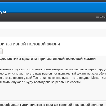
рум
Ссы
ри активной половой жизни
ск
Расширенный поиск
филактики цистита при активной половой жизни
аметили с мужем, что у меня почти каждый раз после секса через пару д
логу, он сказал, что это называется посткоитальный цистит из-за особен
Но это же просто ужас! Таблетки постоянно пить — это вредно. Может б
я таких случаев? Буду благодарна за реальные советы.
 профилактики цистита при активной половой жизни