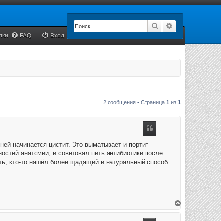
Поиск
Расширенный п
лки
FAQ
Вход
2 сообщения • Страница
1
из
1
ней начинается цистит. Это выматывает и портит
ностей анатомии, и советовал пить антибиотики после
ыть, кто-то нашёл более щадящий и натуральный способ
В
е
р
н