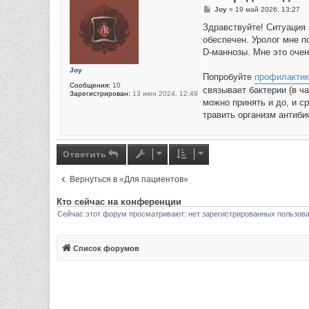
С
Joy
»
19 май 2026, 13:27
о
о
Здравствуйте! Ситуация 
б
обеспечен. Уролог мне 
щ
е
D-маннозы. Мне это очен
н
и
Joy
е
Попробуйте
профилактик
Сообщения:
10
связывает бактерии (в ч
Зарегистрирован:
13 июн 2024, 12:49
можно принять и до, и с
травить организм антиби
Ответить
Вернуться в «Для пациентов»
Кто сейчас на конференции
Сейчас этот форум просматривают: нет зарегистрированных пользов
Список форумов