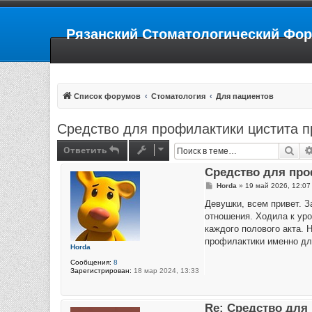
Рязанский Стоматологический Фо
Список форумов
Стоматология
Для пациентов
Средство для профилактики цистита п
Ответить
Пои
Средство для про
С
Horda
»
19 май 2026, 12:07
о
о
Девушки, всем привет. З
б
отношения. Ходила к уро
щ
е
каждого полового акта. 
н
профилактики именно дл
и
Horda
е
Сообщения:
8
Зарегистрирован:
18 мар 2024, 13:33
Re: Средство для