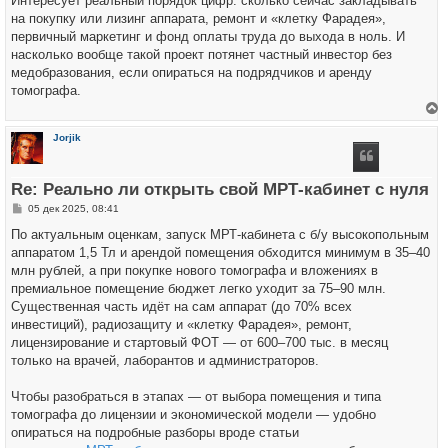
Интересует реальный порядок цифр: сколько сейчас закладывать
на покупку или лизинг аппарата, ремонт и «клетку Фарадея»,
первичный маркетинг и фонд оплаты труда до выхода в ноль. И
насколько вообще такой проект потянет частный инвестор без
медобразования, если опираться на подрядчиков и аренду
томографа.
е
р
Jorjik
н
у
т
ь
Re: Реально ли открыть свой МРТ‑кабинет с нуля
с
я
С
05 дек 2025, 08:41
к
о
н
о
По актуальным оценкам, запуск МРТ‑кабинета с б/у высокопольным
а
б
ч
аппаратом 1,5 Тл и арендой помещения обходится минимум в 35–40
щ
а
е
млн рублей, а при покупке нового томографа и вложениях в
л
н
у
премиальное помещение бюджет легко уходит за 75–90 млн.
и
е
Существенная часть идёт на сам аппарат (до 70% всех
инвестиций), радиозащиту и «клетку Фарадея», ремонт,
лицензирование и стартовый ФОТ — от 600–700 тыс. в месяц
только на врачей, лаборантов и администраторов.
Чтобы разобраться в этапах — от выбора помещения и типа
томографа до лицензии и экономической модели — удобно
опираться на подробные разборы вроде статьи