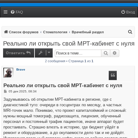
Рязанский Стоматологический Форум
FAQ
Вход
П
Список форумов
Стоматология
Врачебный раздел
о
Реально ли открыть свой МРТ‑кабинет с нуля
и
Ответить
Поиск
Расширенн
с
2 сообщения • Страница
1
из
1
к
Brave
Реально ли открыть свой МРТ‑кабинет с нуля
С
05 дек 2025, 08:34
о
о
Задумываюсь об открытии МРТ‑кабинета в регионе, где с
б
диагностикой туго: очереди в госцентрах по месяцу, а частных
щ
е
MRI‑точек мало. Понимаю, что проект капиталоёмкий и сложный:
н
нужны мощный томограф, радиозащита, лицензия, обученный
и
е
персонал и постоянный трафик пациентов, иначе аппарат будет
простаивать. Страшно влезть в историю, где бюджет уйдёт в
ремонт и оборудование, а до окупаемости дело так и не дойдёт.