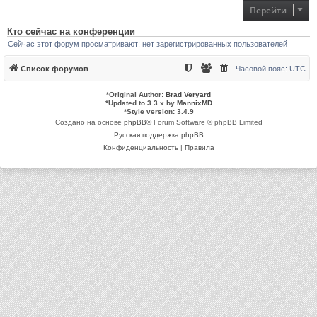
я
Перейти
к
н
а
Кто сейчас на конференции
ч
Сейчас этот форум просматривают: нет зарегистрированных пользователей
а
л
у
Список форумов
Часовой пояс:
UTC
*
Original Author:
Brad Veryard
*
Updated to 3.3.x by
MannixMD
*
Style version: 3.4.9
Создано на основе
phpBB
® Forum Software © phpBB Limited
Русская поддержка phpBB
Конфиденциальность
|
Правила