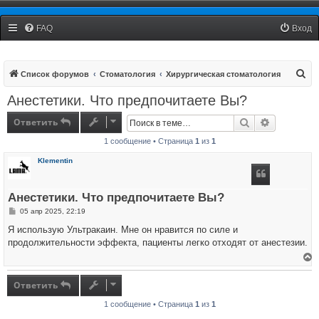
Рязанский Стоматологический Форум
FAQ
Вход
П
Список форумов
Стоматология
Хирургическая стоматология
о
Анестетики. Что предпочитаете Вы?
и
Ответить
Поиск
Расширенн
с
1 сообщение • Страница
1
из
1
к
Klementin
Анестетики. Что предпочитаете Вы?
С
05 апр 2025, 22:19
о
о
Я использую Ультракаин. Мне он нравится по силе и
б
продолжительности эффекта, пациенты легко отходят от анестезии.
щ
е
н
е
и
р
е
н
Ответить
у
т
1 сообщение • Страница
1
из
1
ь
с