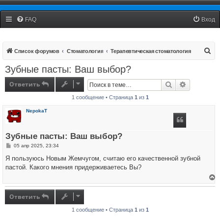
Рязанский Стоматологический Форум
FAQ
Вход
П
Список форумов
Стоматология
Терапевтическая стоматология
о
Зубные пасты: Ваш выбор?
и
Ответить
Поиск
Расширенн
с
1 сообщение • Страница
1
из
1
к
NepokaT
Зубные пасты: Ваш выбор?
С
05 апр 2025, 23:34
о
о
Я пользуюсь Новым Жемчугом, считаю его качественной зубной
б
пастой. Какого мнения придерживаетесь Вы?
щ
е
н
е
и
р
е
н
Ответить
у
т
1 сообщение • Страница
1
из
1
ь
с