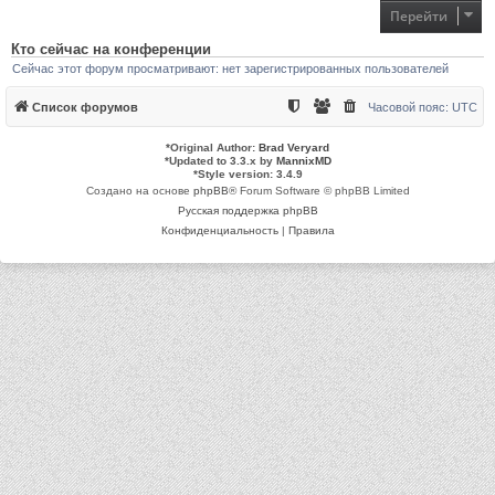
я
Перейти
к
н
а
Кто сейчас на конференции
ч
Сейчас этот форум просматривают: нет зарегистрированных пользователей
а
л
у
Список форумов
Часовой пояс:
UTC
*
Original Author:
Brad Veryard
*
Updated to 3.3.x by
MannixMD
*
Style version: 3.4.9
Создано на основе
phpBB
® Forum Software © phpBB Limited
Русская поддержка phpBB
Конфиденциальность
|
Правила