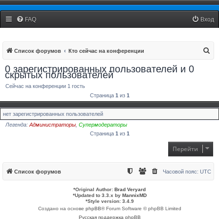
Рязанский Стоматологический Форум
FAQ
Вход
П
Список форумов
Кто сейчас на конференции
о
0 зарегистрированных пользователей и 0
скрытых пользователей
и
с
Сейчас на конференции 1 гость
Страница
1
из
1
к
нет зарегистрированных пользователей
Легенда:
Администраторы
,
Супермодераторы
Страница
1
из
1
Перейти
Список форумов
Часовой пояс:
UTC
*
Original Author:
Brad Veryard
*
Updated to 3.3.x by
MannixMD
*
Style version: 3.4.9
Создано на основе
phpBB
® Forum Software © phpBB Limited
Русская поддержка phpBB