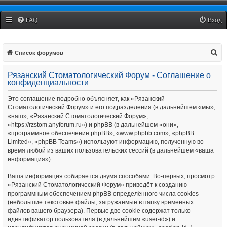
Рязанский Стоматологический Форум
FAQ
Вход
П
Список форумов
о
Рязанский Стоматологический Форум - Соглашение о
и
конфиденциальности
с
Это соглашение подробно объясняет, как «Рязанский
к
Стоматологический Форум» и его подразделения (в дальнейшем «мы»,
«наш», «Рязанский Стоматологический Форум»,
«https://rzstom.anyforum.ru») и phpBB (в дальнейшем «они»,
«программное обеспечение phpBB», «www.phpbb.com», «phpBB
Limited», «phpBB Teams») используют информацию, полученную во
время любой из ваших пользовательских сессий (в дальнейшем «ваша
информация»).
Ваша информация собирается двумя способами. Во-первых, просмотр
«Рязанский Стоматологический Форум» приведёт к созданию
программным обеспечением phpBB определённого числа cookies
(небольшие текстовые файлы, загружаемые в папку временных
файлов вашего браузера). Первые две cookie содержат только
идентификатор пользователя (в дальнейшем «user-id») и