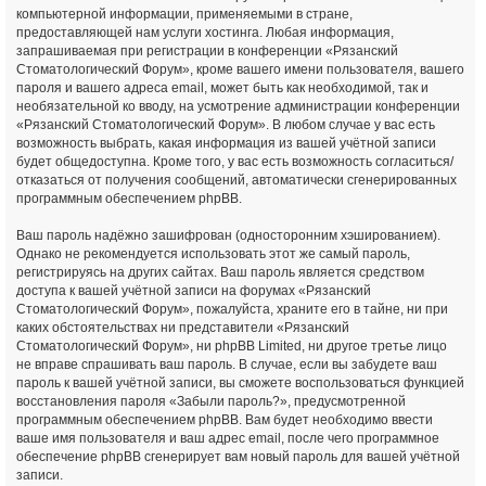
компьютерной информации, применяемыми в стране,
предоставляющей нам услуги хостинга. Любая информация,
запрашиваемая при регистрации в конференции «Рязанский
Стоматологический Форум», кроме вашего имени пользователя, вашего
пароля и вашего адреса email, может быть как необходимой, так и
необязательной ко вводу, на усмотрение администрации конференции
«Рязанский Стоматологический Форум». В любом случае у вас есть
возможность выбрать, какая информация из вашей учётной записи
будет общедоступна. Кроме того, у вас есть возможность согласиться/
отказаться от получения сообщений, автоматически сгенерированных
программным обеспечением phpBB.
Ваш пароль надёжно зашифрован (односторонним хэшированием).
Однако не рекомендуется использовать этот же самый пароль,
регистрируясь на других сайтах. Ваш пароль является средством
доступа к вашей учётной записи на форумах «Рязанский
Стоматологический Форум», пожалуйста, храните его в тайне, ни при
каких обстоятельствах ни представители «Рязанский
Стоматологический Форум», ни phpBB Limited, ни другое третье лицо
не вправе спрашивать ваш пароль. В случае, если вы забудете ваш
пароль к вашей учётной записи, вы сможете воспользоваться функцией
восстановления пароля «Забыли пароль?», предусмотренной
программным обеспечением phpBB. Вам будет необходимо ввести
ваше имя пользователя и ваш адрес email, после чего программное
обеспечение phpBB сгенерирует вам новый пароль для вашей учётной
записи.