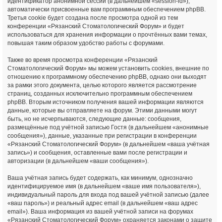
идентификатор анонимной сессии (в дальнейшем «session-id»),
автоматически присвоенные вам программным обеспечением phpBB.
Третья cookie будет создана после просмотра одной из тем
конференции «Рязанский Стоматологический Форум» и будет
использоваться для хранения информации о прочтённых вами темах,
повышая таким образом удобство работы с форумами.
Также во время просмотра конференции «Рязанский
Стоматологический Форум» мы можем установить cookies, внешние по
отношению к программному обеспечению phpBB, однако они выходят
за рамки этого документа, целью которого является рассмотрение
страниц, созданных исключительно программным обеспечением
phpBB. Вторым источником получения вашей информации являются
данные, которые вы отправляете на форум. Этими данными могут
быть, но не исчерпываются, следующие данные: сообщения,
размещённые под учётной записью Гостя (в дальнейшем «анонимные
сообщения»), данные, указанные при регистрации в конференции
«Рязанский Стоматологический Форум» (в дальнейшем «ваша учётная
запись») и сообщения, оставленные вами после регистрации и
авторизации (в дальнейшем «ваши сообщения»).
Ваша учётная запись будет содержать, как минимум, однозначно
идентифицируемое имя (в дальнейшем «ваше имя пользователя»),
индивидуальный пароль для входа под вашей учётной записью (далее
«ваш пароль») и реальный адрес email (в дальнейшем «ваш адрес
email»). Ваша информация из вашей учётной записи на форумах
«Рязанский Стоматологический Форум» охраняется законами о защите