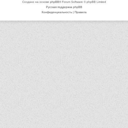
Создано на основе
phpBB
® Forum Software © phpBB Limited
Русская поддержка phpBB
Конфиденциальность
|
Правила