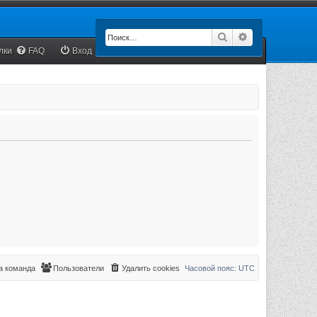
Поиск
Расширенный п
лки
FAQ
Вход
 команда
Пользователи
Удалить cookies
Часовой пояс:
UTC