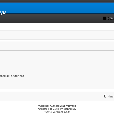
рум
Ссы
ренции в этот раз
Наша
*
Original Author:
Brad Veryard
*
Updated to 3.3.x by
MannixMD
*
Style version: 3.4.9