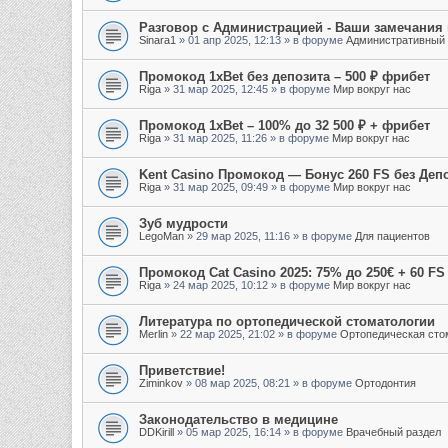
Разговор с Администрацией - Ваши замечания
Sinara1
»
01 апр 2025, 12:13
» в форуме
Административный 
Промокод 1xBet без депозита – 500 ₽ фрибет
Riga
»
31 мар 2025, 12:45
» в форуме
Мир вокруг нас
Промокод 1xBet – 100% до 32 500 ₽ + фрибет
Riga
»
31 мар 2025, 11:26
» в форуме
Мир вокруг нас
Kent Casino Промокод — Бонус 260 FS без Деп
Riga
»
31 мар 2025, 09:49
» в форуме
Мир вокруг нас
Зуб мудрости
LegoMan
»
29 мар 2025, 11:16
» в форуме
Для пациентов
Промокод Cat Casino 2025: 75% до 250€ + 60 FS
Riga
»
24 мар 2025, 10:12
» в форуме
Мир вокруг нас
Литература по ортопедической стоматологии
Merlin
»
22 мар 2025, 21:02
» в форуме
Ортопедическая сто
Приветствие!
Ziminkov
»
08 мар 2025, 08:21
» в форуме
Ортодонтия
Законодательство в медицине
DDKirill
»
05 мар 2025, 16:14
» в форуме
Врачебный раздел