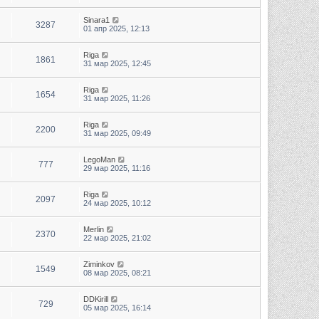
Sinara1
3287
01 апр 2025, 12:13
Riga
1861
31 мар 2025, 12:45
Riga
1654
31 мар 2025, 11:26
Riga
2200
31 мар 2025, 09:49
LegoMan
777
29 мар 2025, 11:16
Riga
2097
24 мар 2025, 10:12
Merlin
2370
22 мар 2025, 21:02
Ziminkov
1549
08 мар 2025, 08:21
DDKirill
729
05 мар 2025, 16:14