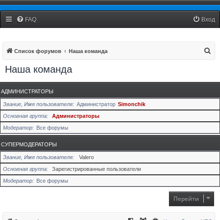
Рязанский Стоматологический Форум
FAQ
Вход
П
Список форумов
Наша команда
о
Наша команда
и
с
АДМИНИСТРАТОРЫ
к
Звание, Имя пользователя
Администратор
Simonchik
Основная группа
Администраторы
Модератор
Все форумы
СУПЕРМОДЕРАТОРЫ
Звание, Имя пользователя
Valero
Основная группа
Зарегистрированные пользователи
Модератор
Все форумы
Перейти