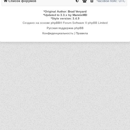
Список форумов
Часовой пояс:
UTC
*
Original Author:
Brad Veryard
*
Updated to 3.3.x by
MannixMD
*
Style version: 3.4.9
Создано на основе
phpBB
® Forum Software © phpBB Limited
Русская поддержка phpBB
Конфиденциальность
|
Правила