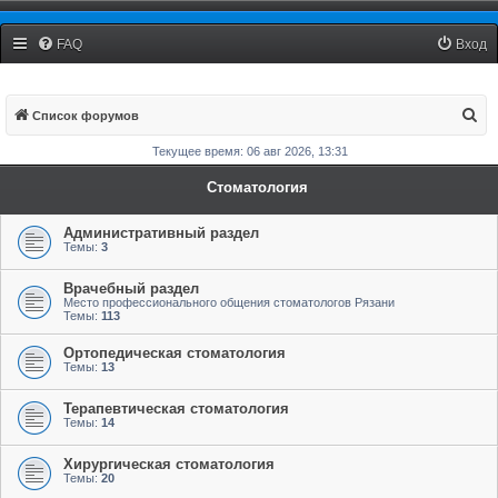
Рязанский Стоматологический Форум
FAQ
Вход
П
Список форумов
о
Текущее время: 06 авг 2026, 13:31
и
Стоматология
с
к
Административный раздел
Темы:
3
Врачебный раздел
Место профессионального общения стоматологов Рязани
Темы:
113
Ортопедическая стоматология
Темы:
13
Терапевтическая стоматология
Темы:
14
Хирургическая стоматология
Темы:
20